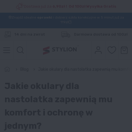
Dostawa już za
6,90zł ! Od 100zł Wysyłka Gratis
🤓Znajdź idealne
oprawki
i dobierz szkła korekcyjne w 5 minut już za
119zł🕒
14 dni na zwrot
Darmowa dostawa od 100zł
Blog
Jakie okulary dla nastolatka zapewnią mu komfo
Jakie okulary dla
nastolatka zapewnią mu
komfort i ochronę w
jednym?