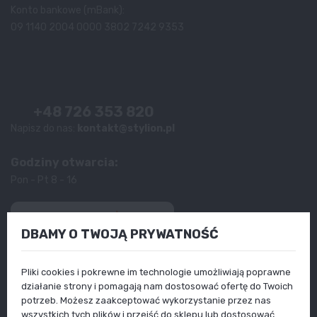
Konto bankowe (mBank):
09 1140 2004 0000 3802 7242 9353
+48 726 353 820
Napisz do nas:
kontakt@stylion.pl
Godziny otwarcia:
Pon - Pt 8 - 16
4.9
Na podstawie
13 182
opinii
z całego okresu
DBAMY O TWOJĄ PRYWATNOŚĆ
Produkty
Pliki cookies i pokrewne im technologie umożliwiają poprawne
Informacje
Twoje konto
działanie strony i pomagają nam dostosować ofertę do Twoich
Poradniki
potrzeb. Możesz zaakceptować wykorzystanie przez nas
wszystkich tych plików i przejść do sklepu lub dostosować