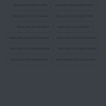
OKULARY KOREKCYJNE
OKULARY DO KOMPUTERA
OKULARY DO CZYTANIA
OKULARY DLA MĘŻCZYZN
OKULARY DLA KOBIET
OKULARY DLA DZIECI
OKULARY DLA KIEROWCÓW
OKULARY AJURWEDYJSKIE
OKULARY FOTOCHROMOWE
OKULARY DO JAZDY NOCĄ
OKULARY BIOHAKERSKIE
AKCESORIA DO OKULARÓW