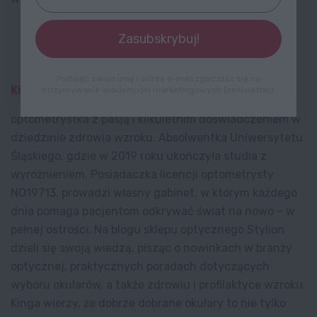
Zasubskrybuj!
Podając swoje imię i adres e-mail zgadzasz się na
Kinga Piotrowska
otrzymywanie wiadomości marketingowych (newsletter).
optometrystka z pasją i kilkuletnim doświadczeniem w
dziedzinie zdrowia wzroku. Absolwentka Uniwersytetu
Śląskiego, gdzie w 2019 roku ukończyła studia z
wyróżnieniem. Posiadaczka licencji optometrysty
NO19713, prowadzi własny gabinet, w którym każdego
dnia pomaga pacjentom odkrywać świat na nowo – w
pełnej ostrości. Na blogu sklepu optycznego Stylion
dzieli się swoją wiedzą, pisząc o nowinkach w branży
optycznej, praktycznych poradach dotyczących
wyboru okularów, a także zdrowiu i profilaktyce wzroku.
Kinga wierzy, że dobrze dobrane okulary to nie tylko