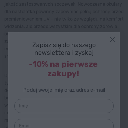
jakość zastosowanych soczewek. Nowoczesne
okulary
dla nastolatka
powinny zapewniać pełną ochronę przed
promieniowaniem UV – nie tylko ze względu na komfort
widzenia, ale przede wszystkim dla ochrony zdrowia
oczu. Coraz większe znaczenie ma również
zabezpieczenie przed światłem niebieskim,
Zapisz się do naszego
emitowanym przez ekrany komputerów, tabletów i
newslettera i zyskaj
smartfonów.
-10% na pierwsze
zakupy!
Okulary dla nastolatka powinny spełniać więcej niż
tylko funkcję korekcyjną. Powinny być modnym
Podaj swoje imię oraz adres e-mail
dodatkiem, wygodnym w codziennym noszeniu oraz
bezpiecznym rozwiązaniem wspierającym zdrowie
wzroku. W okresie dojrzewania, gdy młody człowiek
intensywnie kształtuje swój styl i osobowość, okulary
mogą odegrać ważną rolę w budowaniu pozytywnego
wizerunku i pewności siebie.