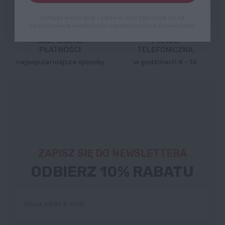
zobacz szczegóły
od 100 zł,
zobacz szczegóły
Podając swoje imię i adres e-mail zgadzasz się na
otrzymywanie wiadomości marketingowych (newsletter).
BEZPIECZNE
POMOC
PŁATNOŚCI
TELEFONICZNA
najpopularniejsze sposoby
w godzinach 8 - 16
ZAPISZ SIĘ DO NEWSLETTERA
ODBIERZ 10% RABATU