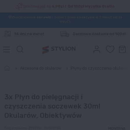
Dostawa już za
6,90zł ! Od 100zł Wysyłka Gratis
🤓Znajdź idealne
oprawki
i dobierz szkła korekcyjne w 5 minut już za
119zł🕒
14 dni na zwrot
Darmowa dostawa od 100zł
Akcesoria do okularów
Płyny do czyszczenia okularów
3x Płyn do pielęgnacji i
czyszczenia soczewek 30ml
Okularów, Obiektywów
Kod produktu:
ZESTAW-3xPDSP30
MONTANA