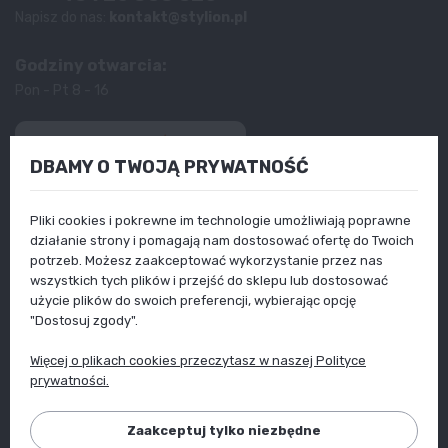
Napisz do nas:
kontakt@stylion.pl
Godziny otwarcia:
Pon - Pt 8 - 16
4.9
DBAMY O TWOJĄ PRYWATNOŚĆ
Na podstawie
13 182
opinii
z całego okresu
Produkty
Pliki cookies i pokrewne im technologie umożliwiają poprawne
Informacje
działanie strony i pomagają nam dostosować ofertę do Twoich
Twoje konto
Poradniki
potrzeb. Możesz zaakceptować wykorzystanie przez nas
wszystkich tych plików i przejść do sklepu lub dostosować
użycie plików do swoich preferencji, wybierając opcję
"Dostosuj zgody".
Więcej o plikach cookies przeczytasz w naszej Polityce
prywatności.
Zaakceptuj tylko niezbędne