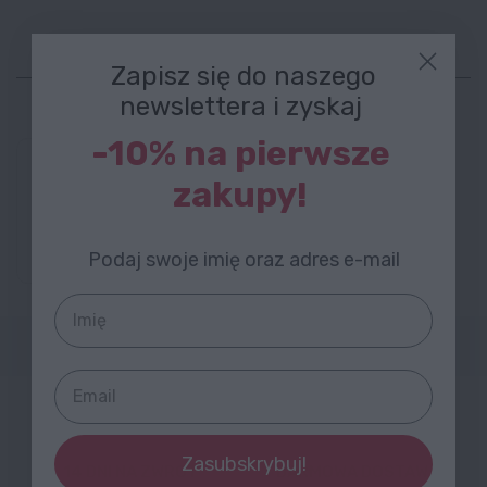
Zapisz się do naszego
Najchętniej kupowane
newslettera i zyskaj
-10% na pierwsze
119,99 zł
zakupy!
Soczewki korekcyjne indywidualizowane marki
IQVISION - zamontowane w oprawkę
Podaj swoje imię oraz adres e-mail
STYLION
Zasubskrybuj!
14 DNI NA ZWROT
DARMOWA DOSTAWA