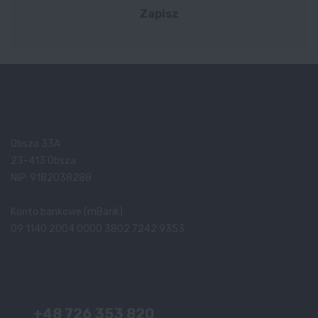
Zapisz
Obsza 33A
23-413 Obsza
NIP: 9182038288
Konto bankowe (mBank):
09 1140 2004 0000 3802 7242 9353
+48 726 353 820