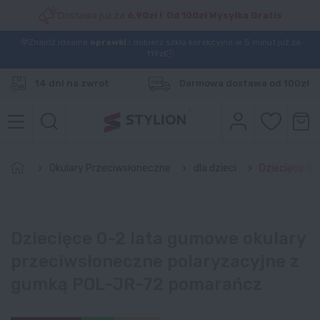
Dostawa już za
6,90zł ! Od 100zł Wysyłka Gratis
🤓Znajdź idealne
oprawki
i dobierz szkła korekcyjne w 5 minut już za
119zł🕒
14 dni na zwrot
Darmowa dostawa od 100zł
Okulary Przeciwsłoneczne
dla dzieci
Dziecięce 0
Dziecięce 0-2 lata gumowe okulary
przeciwsłoneczne polaryzacyjne z
gumką POL-JR-72 pomarańcz