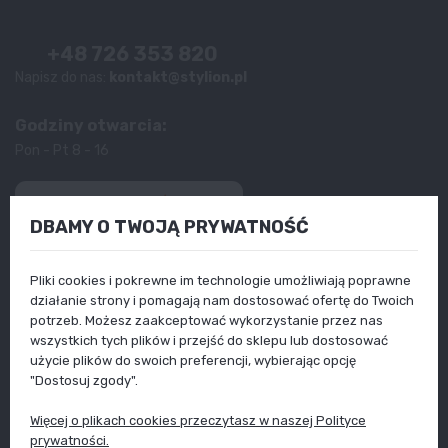
+48 726 353 820
Napisz do nas:
kontakt@stylion.pl
Godziny otwarcia:
Pon - Pt 8 - 16
4.9
DBAMY O TWOJĄ PRYWATNOŚĆ
Na podstawie
13 179
opinii
z całego okresu
Produkty
Pliki cookies i pokrewne im technologie umożliwiają poprawne
Informacje
działanie strony i pomagają nam dostosować ofertę do Twoich
Twoje konto
Poradniki
potrzeb. Możesz zaakceptować wykorzystanie przez nas
wszystkich tych plików i przejść do sklepu lub dostosować
użycie plików do swoich preferencji, wybierając opcję
"Dostosuj zgody".
Więcej o plikach cookies przeczytasz w naszej Polityce
prywatności.