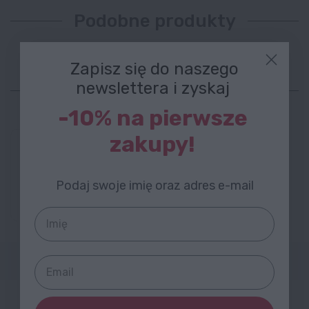
Podobne produkty
Zapisz się do naszego
newslettera i zyskaj
Najchętniej kupowane
-10% na pierwsze
zakupy!
119,99 zł
Soczewki korekcyjne indywidualizowane marki
IQVISION - zamontowane w oprawkę
Podaj swoje imię oraz adres e-mail
STYLION