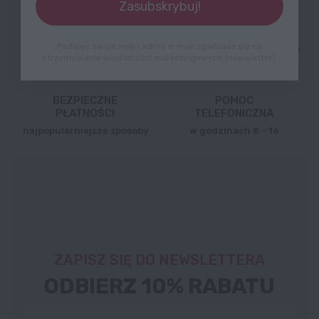
Zasubskrybuj!
14 DNI NA ZWROT
DARMOWA DOSTAWA
Podając swoje imię i adres e-mail zgadzasz się na
zobacz szczegóły
od 100 zł,
zobacz szczegóły
otrzymywanie wiadomości marketingowych (newsletter).
BEZPIECZNE
POMOC
PŁATNOŚCI
TELEFONICZNA
najpopularniejsze sposoby
w godzinach 8 - 16
ZAPISZ SIĘ DO NEWSLETTERA
ODBIERZ 10% RABATU