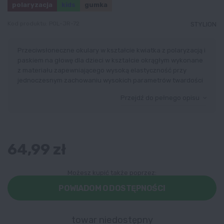
polaryzacja
kids
gumka
Kod produktu:
POL-JR-72
STYLION
Przeciwsłoneczne okulary w kształcie kwiatka z polaryzacją i
paskiem na głowę dla dzieci w kształcie okrągłym wykonane
z materiału zapewniającego wysoką elastyczność przy
jednoczesnym zachowaniu wysokich parametrów twardości
Przejdź do pełnego opisu
64,99 zł
Możesz kupić także poprzez:
POWIADOM O DOSTĘPNOŚCI
towar niedostępny