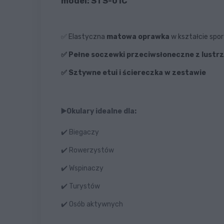
model: STS-01C
✅ Elastyczna
matowa oprawka
w kształcie sp
✅
P
ełne soczewki przeciwsłoneczne z lust
✅ Sztywne etui i ściereczka w zestawie
▶️Okulary idealne dla:
✔️ Biegaczy
✔️ Rowerzystów
✔️ Wspinaczy
✔️ Turystów
✔️ Osób aktywnych