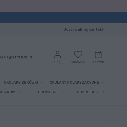
Dostawa
Blog
Kontakt
TAKT@STYLION.PL
Zaloguj
Schowek
Koszyk
OKULARY ZERÓWKI
OKULARY POLARYZACYJNE
KULARÓW
PROMOCJE
POZOSTAŁE