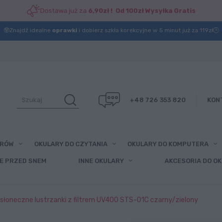
Dostawa już za
6,90zł ! Od 100zł Wysyłka Gratis
🤓Znajdź idealne
oprawki
i dobierz szkła korekcyjne w 5 minut już za 119zł🕒
+48 726 353 820
KON
ARÓW
OKULARY DO CZYTANIA
OKULARY DO KOMPUTERA
E PRZED SNEM
INNE OKULARY
AKCESORIA DO O
słoneczne lustrzanki z filtrem UV400 STS-01C czarny/zielony