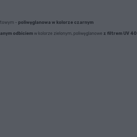
ortowym -
poliwęglanowa w kolorze czarnym
rzanym odbiciem
w kolorze zielonym, poliwęglanowe
z filtrem UV 4