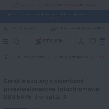
Dostawa już za
6,90zł ! Od 100zł Wysyłka Gratis
🤓Znajdź idealne
oprawki
i dobierz szkła korekcyjne w 5 minut już za
119zł🕒
14 dni na zwrot
Darmowa dostawa od 100zł
Okulary Sportowe
Okulary Wysokogórskie
Górskie
Górskie okulary z osłonkami
przeciwsłoneczne fotochromowe
GOG E495-3 w kat.2-4