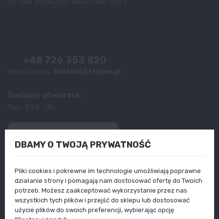
09 1140 2004 0000 3802 7242 9353
+48 726 353 820
Napisz do nas:
kontakt@stylion.pl
Godziny otwarcia:
Pon - Pt 8 - 16
4.9
DBAMY O TWOJĄ PRYWATNOŚĆ
Na podstawie
13 179
opinii
z całego okresu
Produkty
Pliki cookies i pokrewne im technologie umożliwiają poprawne
Informacje
działanie strony i pomagają nam dostosować ofertę do Twoich
Twoje konto
Poradniki
potrzeb. Możesz zaakceptować wykorzystanie przez nas
wszystkich tych plików i przejść do sklepu lub dostosować
użycie plików do swoich preferencji, wybierając opcję