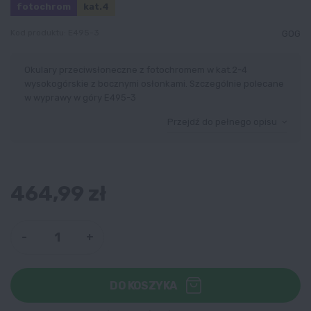
fotochrom
kat.4
Kod produktu:
E495-3
GOG
Okulary przeciwsłoneczne z fotochromem w kat.2-4
wysokogórskie z bocznymi osłonkami. Szczególnie polecane
w wyprawy w góry E495-3
Przejdź do pełnego opisu
464,99 zł
-
+
DO KOSZYKA