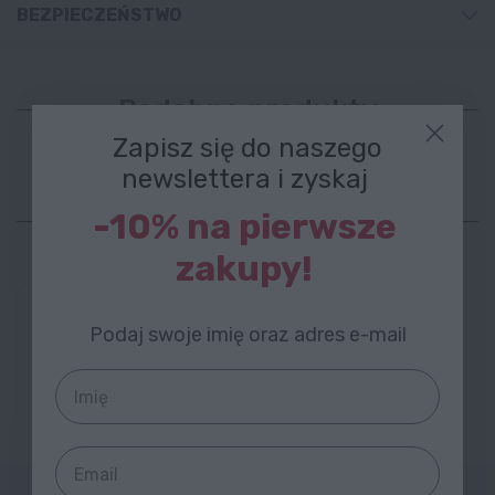
BEZPIECZEŃSTWO
Podobne produkty
Zapisz się do naszego
newslettera i zyskaj
Najchętniej kupowane
-10% na pierwsze
zakupy!
119,99 zł
Podaj swoje imię oraz adres e-mail
Soczewki korekcyjne indywidualizowane marki
IQVISION - zamontowane w oprawkę
STYLION